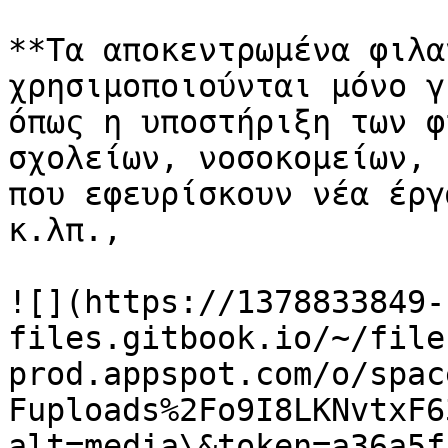
**Τα αποκεντρωμένα φιλα
χρησιμοποιούνται μόνο γ
όπως η υποστήριξη των φ
σχολείων, νοσοκομείων, 
που εφευρίσκουν νέα έργ
κ.λπ.,

![](https://1378833849-
files.gitbook.io/~/file
prod.appspot.com/o/spac
Fuploads%2Fo9I8LKNvtxF6
alt=media\&token=a36a5f