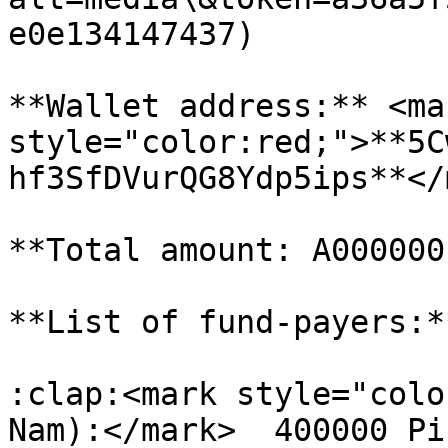
e0e134147437)

**Wallet address:** <mar
style="color:red;">**5C
hf3SfDVurQG8Ydp5ips**</
**Total amount: A000000
**List of fund-payers:**
:clap:<mark style="colo
Nam):</mark>  400000 Pi