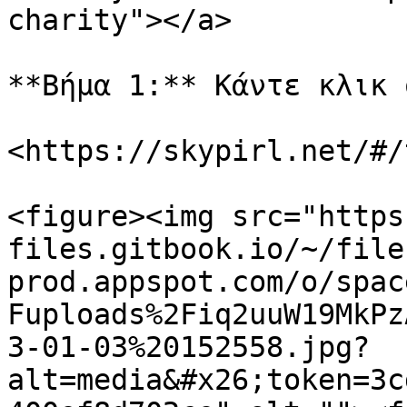
charity"></a>

**Βήμα 1:** Κάντε κλικ σ
<https://skypirl.net/#/
<figure><img src="https
files.gitbook.io/~/file
prod.appspot.com/o/spac
Fuploads%2Fiq2uuW19MkPz
3-01-03%20152558.jpg?
alt=media&#x26;token=3c