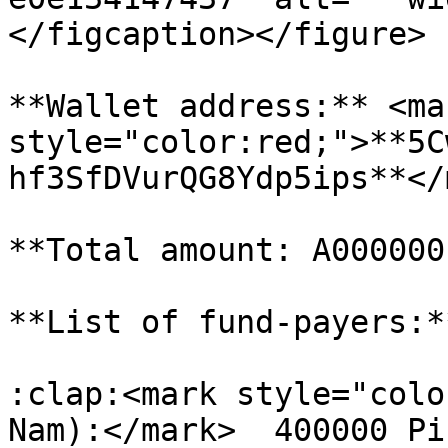
</figcaption></figure>

**Wallet address:** <mar
style="color:red;">**5C
hf3SfDVurQG8Ydp5ips**</
**Total amount: A000000
**List of fund-payers:**
:clap:<mark style="colo
Nam):</mark>  400000 Pi