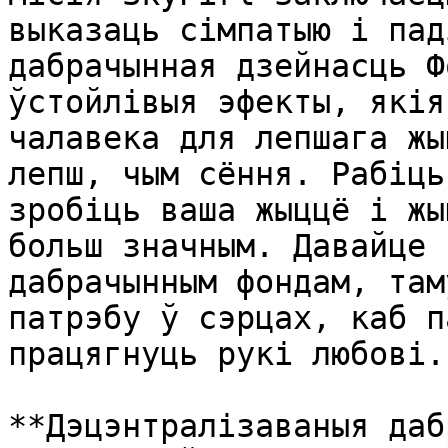
выказаць сімпатыю і пад
дабрачынная дзейнасць Ф
ўстойлівыя эфекты, якія
чалавека для лепшага жы
лепш, чым сёння. Рабіць
зробіць ваша жыццё і жы
больш значным. Давайце 
дабрачынным фондам, там
патрэбу ў сэрцах, каб п
працягнуць рукі любові..
**Дэцэнтралізаваныя даб