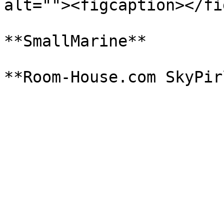
alt=""><figcaption></fi
**SmallMarine**
