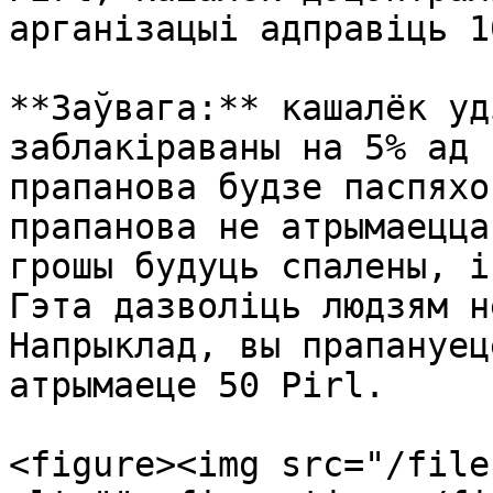
арганізацыі адправіць 1
**Заўвага:** кашалёк уд
заблакіраваны на 5% ад 
прапанова будзе паспяхо
прапанова не атрымаецца
грошы будуць спалены, і
Гэта дазволіць людзям н
Напрыклад, вы прапануец
атрымаеце 50 Pirl.

<figure><img src="/file