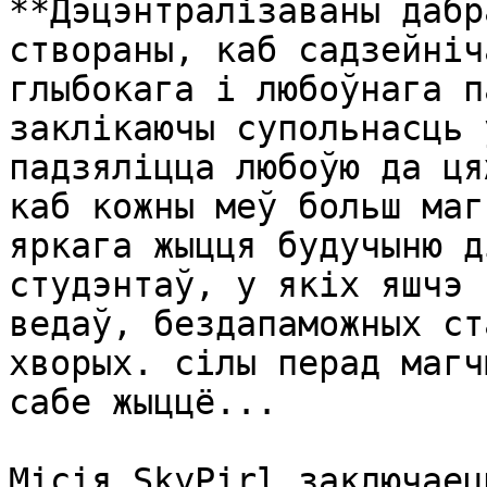
**Дэцэнтралізаваны дабр
створаны, каб садзейніч
глыбокага і любоўнага п
заклікаючы супольнасць 
падзяліцца любоўю да ця
каб кожны меў больш маг
яркага жыцця будучыню д
студэнтаў, у якіх яшчэ 
ведаў, бездапаможных ст
хворых. сілы перад магч
сабе жыццё...

Місія SkyPirl заключаец