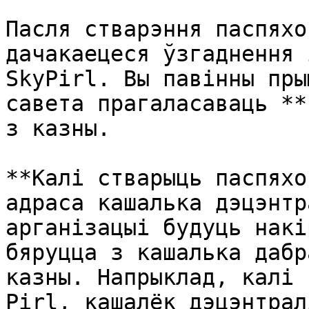
Пасля стварэння паспяхо
дачакаецеся ўзгаднення 
SkyPirl. Вы павінны пры
савета прагаласаваць **
з казны.

**Калі стварыць паспяхо
адраса кашалька дэцэнтр
арганізацыі будуць накі
бяруцца з кашалька дабр
казны. Напрыклад, калі 
Pirl, кашалёк дэцэнтрал