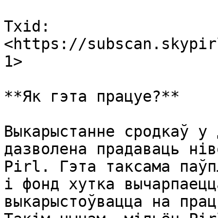
Txid: 
<https://subscan.skypir
1>

**Як гэта працуе?**

Выкарыстанне сродкаў у 
дазволена прадаваць нів
Pirl. Гэта таксама паўп
і фонд хутка вычарпаецц
выкарыстоўвацца на прац