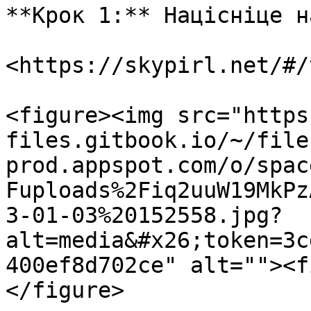
**Крок 1:** Націсніце на
<https://skypirl.net/#/
<figure><img src="https
files.gitbook.io/~/file
prod.appspot.com/o/spac
Fuploads%2Fiq2uuW19MkPz
3-01-03%20152558.jpg?
alt=media&#x26;token=3c
400ef8d702ce" alt=""><f
</figure>
