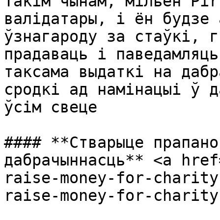
Такім чынам, мільён Pir
валідатары, і ён будзе 
ўзнагароду за стаўкі, г
прадаваць і паведамляць
таксама выдаткі на дабр
сродкі ад намінацыі ў д
ўсім свеце

#### **Стварыце прапано
дабрачыннасць** <a href
raise-money-for-charity
raise-money-for-charity