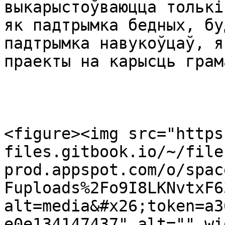
выкарыстоўваюцца толькі
як падтрымка бедных, бу
падтрымка навукоўцаў, я
праекты на карысць грама
<figure><img src="https
files.gitbook.io/~/file
prod.appspot.com/o/spac
Fuploads%2Fo9I8LKNvtxF6
alt=media&#x26;token=a3
e0e134147437" alt="" wi