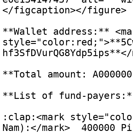
</figcaption></figure>

**Wallet address:** <mar
style="color:red;">**5C
hf3SfDVurQG8Ydp5ips**</
**Total amount: A000000
**List of fund-payers:**
:clap:<mark style="colo
Nam):</mark>  400000 Pi