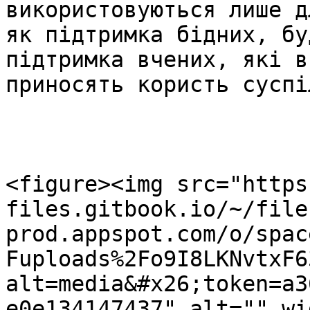
використовуються лише д
як підтримка бідних, бу
підтримка вчених, які в
приносять користь суспіл
<figure><img src="https
files.gitbook.io/~/file
prod.appspot.com/o/spac
Fuploads%2Fo9I8LKNvtxF6
alt=media&#x26;token=a3
e0e134147437" alt="" wi