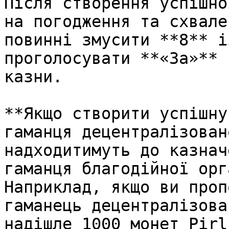
Після створення успішно
на погодження та схвале
повинні змусити **8** і
проголосувати **«За»** 
казни.

**Якщо створити успішну
гаманця децентралізован
надходитимуть до казнач
гаманця благодійної орг
Наприклад, якщо ви проп
гаманець децентралізова
надішле 1000 монет Pirl