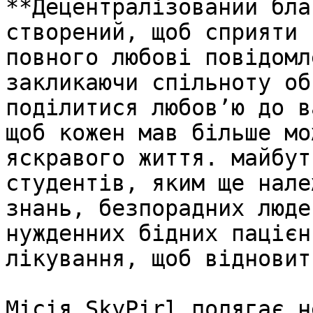
**Децентралізований бла
створений, щоб сприяти 
повного любові повідомл
закликаючи спільноту об
поділитися любов’ю до в
щоб кожен мав більше мо
яскравого життя. майбут
студентів, яким ще нале
знань, безпорадних люде
нужденних бідних пацієн
лікування, щоб відновит
Місія SkyPirl полягає н