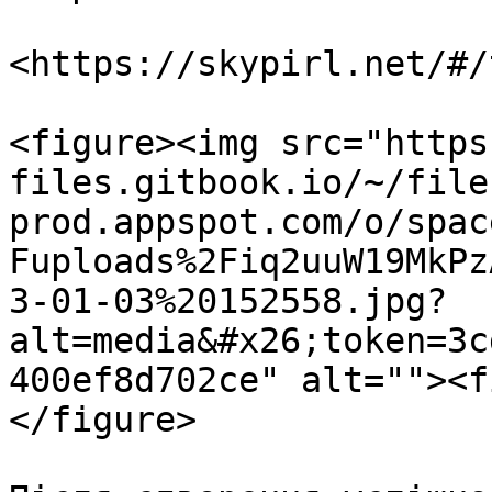
<https://skypirl.net/#/
<figure><img src="https
files.gitbook.io/~/file
prod.appspot.com/o/spac
Fuploads%2Fiq2uuW19MkPz
3-01-03%20152558.jpg?
alt=media&#x26;token=3c
400ef8d702ce" alt=""><f
</figure>
