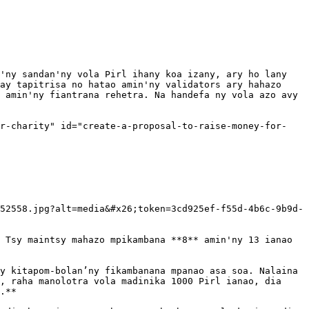
'ny sandan'ny vola Pirl ihany koa izany, ary ho lany 
ay tapitrisa no hatao amin'ny validators ary hahazo 
 amin'ny fiantrana rehetra. Na handefa ny vola azo avy 
or-charity" id="create-a-proposal-to-raise-money-for-
52558.jpg?alt=media&#x26;token=3cd925ef-f55d-4b6c-9b9d-
 Tsy maintsy mahazo mpikambana **8** amin'ny 13 ianao 
y kitapom-bolan’ny fikambanana mpanao asa soa. Nalaina 
, raha manolotra vola madinika 1000 Pirl ianao, dia 
.**
