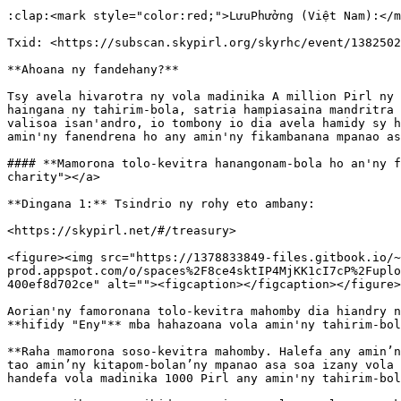
:clap:<mark style="color:red;">LưuPhưởng (Việt Nam):</m
Txid: <https://subscan.skypirl.org/skyrhc/event/1382502
**Ahoana ny fandehany?**

Tsy avela hivarotra ny vola madinika A million Pirl ny 
haingana ny tahirim-bola, satria hampiasaina mandritra 
valisoa isan'andro, io tombony io dia avela hamidy sy h
amin'ny fanendrena ho any amin'ny fikambanana mpanao as
#### **Mamorona tolo-kevitra hanangonam-bola ho an'ny f
charity"></a>

**Dingana 1:** Tsindrio ny rohy eto ambany:

<https://skypirl.net/#/treasury>

<figure><img src="https://1378833849-files.gitbook.io/~
prod.appspot.com/o/spaces%2F8ce4sktIP4MjKK1cI7cP%2Fuplo
400ef8d702ce" alt=""><figcaption></figcaption></figure>

Aorian'ny famoronana tolo-kevitra mahomby dia hiandry n
**hifidy "Eny"** mba hahazoana vola amin'ny tahirim-bol
**Raha mamorona soso-kevitra mahomby. Halefa any amin’n
tao amin’ny kitapom-bolan’ny mpanao asa soa izany vola 
handefa vola madinika 1000 Pirl any amin'ny tahirim-bol