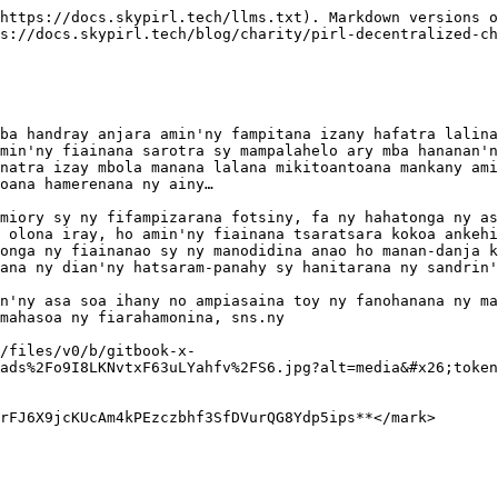
https://docs.skypirl.tech/llms.txt). Markdown versions o
s://docs.skypirl.tech/blog/charity/pirl-decentralized-ch
ba handray anjara amin'ny fampitana izany hafatra lalina
min'ny fiainana sarotra sy mampalahelo ary mba hananan'n
natra izay mbola manana lalana mikitoantoana mankany ami
oana hamerenana ny ainy…

miory sy ny fifampizarana fotsiny, fa ny hahatonga ny as
 olona iray, ho amin'ny fiainana tsaratsara kokoa ankehi
onga ny fiainanao sy ny manodidina anao ho manan-danja k
ana ny dian'ny hatsaram-panahy sy hanitarana ny sandrin'
n'ny asa soa ihany no ampiasaina toy ny fanohanana ny ma
mahasoa ny fiarahamonina, sns.ny

/files/v0/b/gitbook-x-
ads%2Fo9I8LKNvtxF63uLYahfv%2FS6.jpg?alt=media&#x26;token
rFJ6X9jcKUcAm4kPEzczbhf3SfDVurQG8Ydp5ips**</mark>
