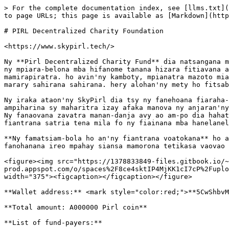
> For the complete documentation index, see [llms.txt](
to page URLs; this page is available as [Markdown](http
# PIRL Decentralized Charity Foundation

<https://www.skypirl.tech/>

Ny **Pirl Decentralized Charity Fund** dia natsangana m
ny mpiara-belona mba hifanome tanana hizara fitiavana a
mamirapiratra. ho avin'ny kamboty, mpianatra mazoto mia
marary sahirana sahirana. hery alohan'ny mety ho fitsab
Ny iraka ataon'ny SkyPirl dia tsy ny fanehoana fiaraha-
ampiharina sy maharitra izay afaka manova ny anjaran'ny
Ny fanaovana zavatra manan-danja avy ao am-po dia hahat
fiantrana satria tena mila fo ny fiainana mba hanelanel
**Ny famatsiam-bola ho an'ny fiantrana voatokana** ho a
fanohanana ireo mpahay siansa mamorona tetikasa vaovao 
<figure><img src="https://1378833849-files.gitbook.io/~
prod.appspot.com/o/spaces%2F8ce4sktIP4MjKK1cI7cP%2Fuplo
width="375"><figcaption></figcaption></figure>

**Wallet address:** <mark style="color:red;">**5CwShbvM
**Total amount: A000000 Pirl coin**

**List of fund-payers:**
