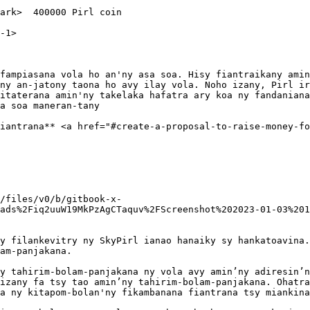
ark>  400000 Pirl coin

-1>

fampiasana vola ho an'ny asa soa. Hisy fiantraikany amin
ny an-jatony taona ho avy ilay vola. Noho izany, Pirl ir
itaterana amin'ny takelaka hafatra ary koa ny fandaniana
a soa maneran-tany

iantrana** <a href="#create-a-proposal-to-raise-money-f
/files/v0/b/gitbook-x-
ads%2Fiq2uuW19MkPzAgCTaquv%2FScreenshot%202023-01-03%201
y filankevitry ny SkyPirl ianao hanaiky sy hankatoavina.
am-panjakana.

y tahirim-bolam-panjakana ny vola avy amin’ny adiresin’n
izany fa tsy tao amin’ny tahirim-bolam-panjakana. Ohatra
a ny kitapom-bolan'ny fikambanana fiantrana tsy miankina