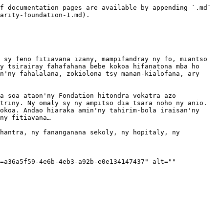
f documentation pages are available by appending `.md` 
arity-foundation-1.md).

 sy feno fitiavana izany, mampifandray ny fo, miantso 
y tsirairay fahafahana bebe kokoa hifanatona mba ho 
n'ny fahalalana, zokiolona tsy manan-kialofana, ary 
a soa ataon'ny Fondation hitondra vokatra azo 
triny. Ny omaly sy ny ampitso dia tsara noho ny anio. 
okoa. Andao hiaraka amin'ny tahirim-bola iraisan'ny 
ny fitiavana…

hantra, ny fananganana sekoly, ny hopitaly, ny 
=a36a5f59-4e6b-4eb3-a92b-e0e134147437" alt="" 