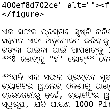
400ef8d702ce" alt=""><f
</figure>

ଏକ ସଫଳ ପ୍ରସ୍ତାବ ସୃଷ୍ଟି କର
ସହମତ ଏବଂ ଅନୁମୋଦନ କରିବାକୁ 
ଟଙ୍କା ପାଇବା ପାଇଁ ଆପଣଙ୍କୁ 
**8 ଜଣଙ୍କୁ "ହଁ" ଭୋଟ୍** ଦେବ
**ଯଦି ଏକ ସଫଳ ପ୍ରସ୍ତାବ ସୃଷ୍ଟ
ଚ୍ୟାରିଟିର ୱାଲେଟ୍ ଠିକଣାରୁ ପାଣ
ଟ୍ରେଜେରୀରୁ ନୁହେଁ, ଚ୍ୟାରିଟିର
ସ୍ୱରୂପ, ଯଦି ଆପଣ 1000 Pirlମୁ