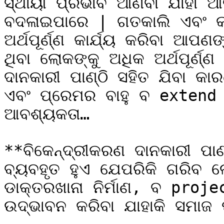
ସ୍ଥାୟୀ ପ୍ରଭାବ ଆଣିବା ଯାହା ଆଜ
ବଦଳାଇପାରେ | ଗତକାଲି ଏବଂ କା
ଅର୍ଥପୂର୍ଣ୍ଣ କାର୍ଯ୍ୟ କରିବା 
ଥିବା ଲୋକଙ୍କୁ ଅଧିକ ଅର୍ଥପୂର୍ଣ୍
ଦାନକାରୀ ପାଣ୍ଠି ସହିତ ଯିବା କ
ଏବଂ ପ୍ରେମର ବାହୁ ବ extend 
ଆବଶ୍ୟକତା…

**ବିକେନ୍ଦ୍ରୀକରଣ ଦାନକାରୀ ପା
ବ୍ୟବହୃତ ହୁଏ ଯେପରିକି ଗରିବ ଲ
ଡାକ୍ତରଖାନା ନିର୍ମାଣ, ବ projec
ଉଦ୍ଭାବନ କରିବା ଯାହାକି ସମାଜ 