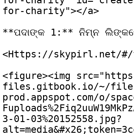
for-charity" id="create
for-charity"></a>

**ପଦାଙ୍କ 1:** ନିମ୍ନ ଲିଙ୍କରେ
<Https://skypirl.net/#/
<figure><img src="https
files.gitbook.io/~/file
prod.appspot.com/o/spac
Fuploads%2Fiq2uuW19MkPz
3-01-03%20152558.jpg?
alt=media&#x26;token=3c