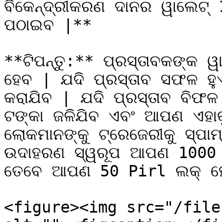
ବିକେନ୍ଦ୍ରୀକରଣ ଦାନର ୱାଲେଟ୍ 1
ପଠାଇବ |**

**ଟିପନ୍ତୁ:** ପ୍ରସ୍ତାବକଙ୍କ ୱ
ହେବ | ଯଦି ପ୍ରସ୍ତାବ ସଫଳ ହ
କରାଯିବ | ଯଦି ପ୍ରସ୍ତାବ ବିଫ
ଟଙ୍କା ଜଳିଯିବ ଏବଂ ଆପଣ ଏହାକୁ
ଲୋକମାନଙ୍କୁ ଟ୍ରେଜେରୀକୁ ସ୍ପାମ
ଉଦାହରଣ ସ୍ୱରୂପ ଆପଣ 1000 Pir
ତେବେ ଆପଣ 50 Pirl ଲକ୍ ହୋ
<figure><img src="/file