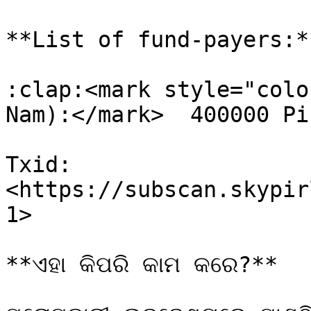
**List of fund-payers:**
:clap:<mark style="colo
Nam):</mark>  400000 Pi
Txid: 
<https://subscan.skypir
1>

**ଏହା କିପରି କାମ କରେ?**
