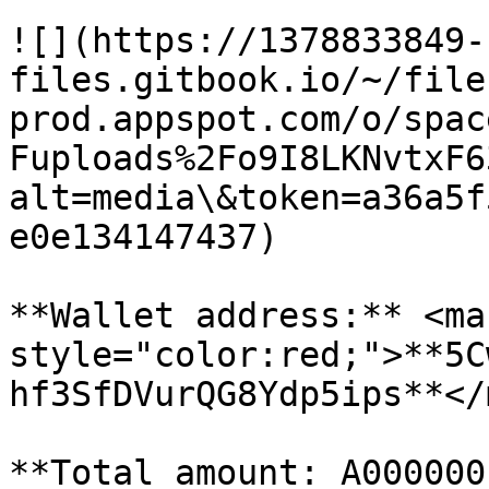
​![](https://1378833849-
files.gitbook.io/~/file
prod.appspot.com/o/spac
Fuploads%2Fo9I8LKNvtxF6
alt=media\&token=a36a5f
e0e134147437)​

**Wallet address:** <mar
style="color:red;">**5C
hf3SfDVurQG8Ydp5ips**</
**Total amount: A000000