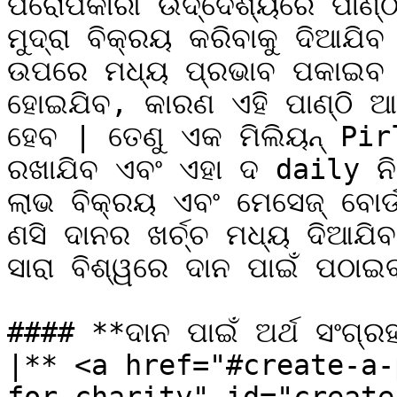
ପରୋପକାରୀ ଉଦ୍ଦେଶ୍ୟରେ ପାଣ୍ଠି
ମୁଦ୍ରା ବିକ୍ରୟ କରିବାକୁ ଦିଆଯିବ 
ଉପରେ ମଧ୍ୟ ପ୍ରଭାବ ପକାଇବ ଏବ
ହୋଇଯିବ, କାରଣ ଏହି ପାଣ୍ଠି ଆଗ
ହେବ | ତେଣୁ ଏକ ମିଲିୟନ୍ Pir
ରଖାଯିବ ଏବଂ ଏହା ଦ daily ନି
ଲାଭ ବିକ୍ରୟ ଏବଂ ମେସେଜ୍ ବୋର୍
ଣସି ଦାନର ଖର୍ଚ୍ଚ ମଧ୍ୟ ଦିଆଯିବ |
ସାରା ବିଶ୍ୱରେ ଦାନ ପାଇଁ ପଠାଇବ
#### **ଦାନ ପାଇଁ ଅର୍ଥ ସଂଗ୍ରହ 
|** <a href="#create-a-