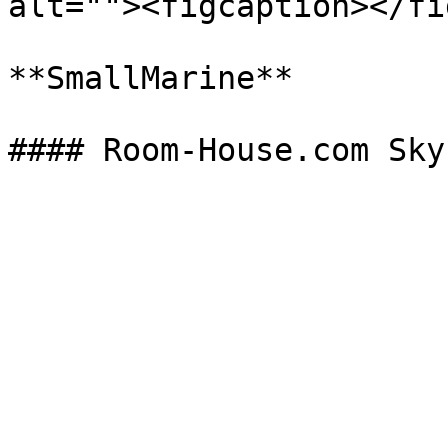
alt=""><figcaption></fi
**SmallMarine**
