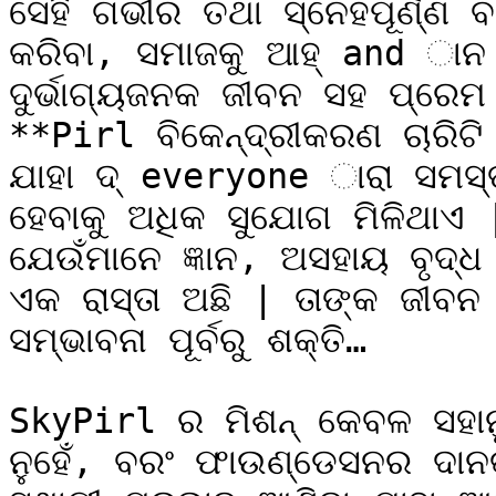
ସେହି ଗଭୀର ତଥା ସ୍ନେହପୂର୍ଣ୍ଣ ବା
କରିବା, ସମାଜକୁ ଆହ୍ and ାନ
ଦୁର୍ଭାଗ୍ୟଜନକ ଜୀବନ ସହ ପ୍ରେମ 
**Pirl ବିକେନ୍ଦ୍ରୀକରଣ ଚାରିଟି
ଯାହା ଦ୍ everyone ାରା ସମସ୍
ହେବାକୁ ଅଧିକ ସୁଯୋଗ ମିଳିଥାଏ 
ଯେଉଁମାନେ ଜ୍ଞାନ, ଅସହାୟ ବୃଦ୍
ଏକ ରାସ୍ତା ଅଛି | ତାଙ୍କ ଜୀବନ 
ସମ୍ଭାବନା ପୂର୍ବରୁ ଶକ୍ତି…

SkyPirl ର ମିଶନ୍ କେବଳ ସହାନୁଭ
ନୁହେଁ, ବରଂ ଫାଉଣ୍ଡେସନର ଦାନକା