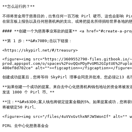
**怎么运行的？**

不得将资金用于慈善目的，出售任何一百万枚 Pirl 硬币。这也会影响 P
在留言板上报告以及任何慈善机构的支出。或将把提名所得捐给世界各地的慈
#### **创建一个为慈善事业筹款的提案** <a href="#create-a-proposal-
**第 1 步：**&#x70B9;击以下链接：

<https://skypirl.net/#/treasury>

<figure><img src="https://3609552790-files.gitbook.io/~
prod.appspot.com/o/spaces%2FovQQxPDyPvUMS2GIptUE%2Fuplo
400ef8d702ce" alt=""><figcaption></figcaption></figure>

创建成功提案后，您将等待 SkyPirl 理事会同意并批准。您必须让13 名
**如果创建一个成功的提案。来自去中心化慈善机构钱包地址的资金将被发送
发送 1000 个 Pirl 币。**

**注：**&#x63D0;案人钱包将锁定提案金额的5%。如果提案成功，您
将被锁定50 Pirl。

<figure><img src="/files/4uVVxGvthxNFJW5WonIf" alt="" w
PIRL 去中心化慈善基金会
