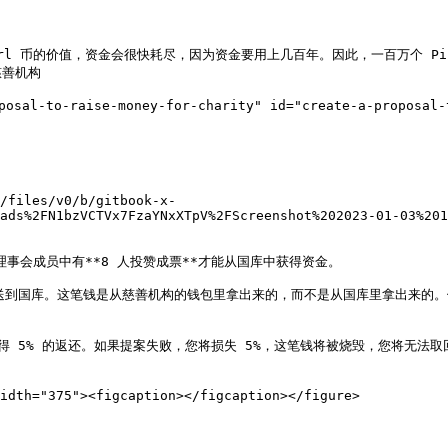
irl 币的价值，资金会很快耗尽，因为资金要用上几百年。因此，一百万个 
善机构

to-raise-money-for-charity" id="create-a-proposal-to
/files/v0/b/gitbook-x-
ads%2FN1bzVCTVx7FzaYNxXTpV%2FScreenshot%202023-01-03%201
理事会成员中有**8 人投赞成票**才能从国库中获得资金。

到国库。这笔钱是从慈善机构的钱包里拿出来的，而不是从国库里拿出来的。例如
将获得 5% 的返还。如果提案失败，您将损失 5%，这笔钱将被烧毁，您将无法取
idth="375"><figcaption></figcaption></figure>
