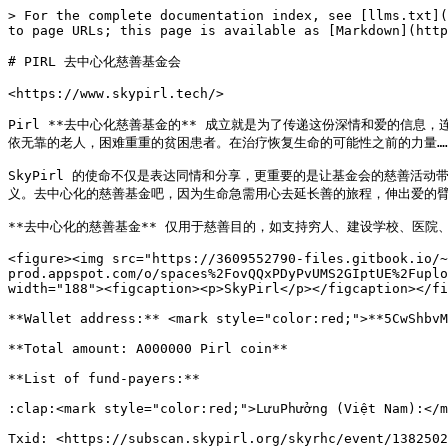
> For the complete documentation index, see [llms.txt](
to page URLs; this page is available as [Markdown](http
# PIRL 去中心化慈善基金会

<https://www.skypirl.tech/>

Pirl **去中心化慈善基金的** 成立就是为了传递这份深情和爱的信
依无靠的老人，困难重重的贫困患者。在治疗恢复生命的可能性之前的力量……
SkyPirl 的使命不仅是表达同情和分享，更重要的是让基金会的慈善
义。去中心化的慈善基金吧，因为生命急需用心去延长善的旅程，伸出爱的臂膀
**去中心化的慈善基金** 仅用于慈善目的，如支持穷人、建设学校、医院
<figure><img src="https://3609552790-files.gitbook.io/~
prod.appspot.com/o/spaces%2FovQQxPDyPvUMS2GIptUE%2Fuplo
width="188"><figcaption><p>SkyPirl</p></figcaption></fi
**Wallet address:** <mark style="color:red;">**5CwShbvM
**Total amount: A000000 Pirl coin**

**List of fund-payers:**

:clap:<mark style="color:red;">LưuPhưởng (Việt Nam):</m
Txid: <https://subscan.skypirl.org/skyrhc/event/1382502