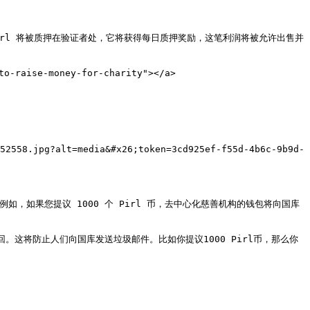
Pirl 将被质押在验证者处，它将获得每日质押奖励，这笔利润将被允许出售并
-raise-money-for-charity"></a>

52558.jpg?alt=media&#x26;token=3cd925ef-f55d-4b6c-9b9d-
，如果您提议 1000 个 Pirl 币，去中心化慈善机构的钱包将向国库
回。这将防止人们向国库发送垃圾邮件。比如你提议1000 Pirl币，那么你