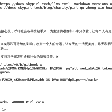
https://docs.skypirl.tech/llms.txt). Markdown versions o
s://docs.skypirl.tech/blog/charity/pirl-qu-zhong-xin-hua
息，连接心灵，呼吁社会各界携起手来，为生活的艰难和不幸分享爱，让每个人


活动带来实际和可持续的影响，改变一个人的命运，让今天的生活更美好。昨天和
……

、支持科学家发明造福社会的新项目等。的

/files/v0/b/gitbook-x-
ads%2FMOrKMEQ4p13bG8X8krjB%2FS6.jpg?alt=media&#x26;token
gure>

rFJ6X9jcKUcAm4kPEzczbhf3SfDVurQG8Ydp5ips**</mark>

ark>  400000 Pirl coin

-1>
