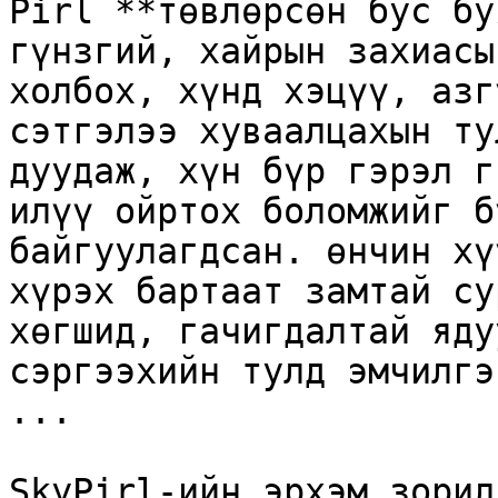
Pirl **төвлөрсөн бус бу
гүнзгий, хайрын захиасы
холбох, хүнд хэцүү, азг
сэтгэлээ хуваалцахын ту
дуудаж, хүн бүр гэрэл г
илүү ойртох боломжийг б
байгуулагдсан. өнчин хү
хүрэх бартаат замтай су
хөгшид, гачигдалтай яду
сэргээхийн тулд эмчилгэ
...

SkyPirl-ийн эрхэм зорил