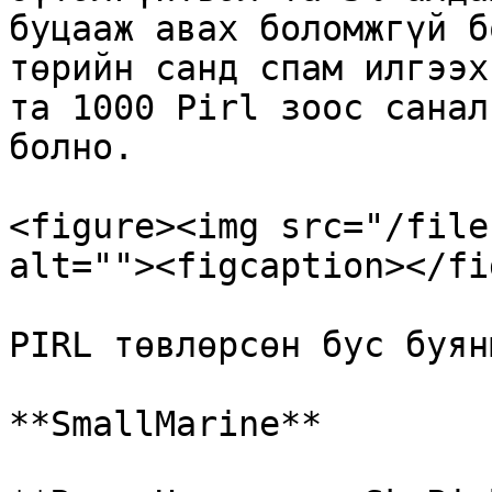
буцааж авах боломжгүй б
төрийн санд спам илгээх
та 1000 Pirl зоос санал
болно.

<figure><img src="/file
alt=""><figcaption></fi
PIRL төвлөрсөн бус буян
**SmallMarine**
