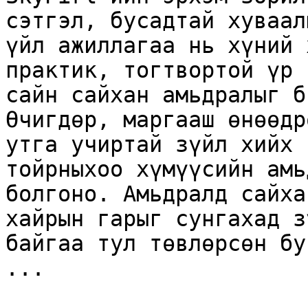
сэтгэл, бусадтай хуваал
үйл ажиллагаа нь хүний ​
практик, тогтвортой үр 
сайн сайхан амьдралыг б
Өчигдөр, маргааш өнөөдр
утга учиртай зүйл хийх 
тойрныхоо хүмүүсийн амь
болгоно. Амьдралд сайха
хайрын гарыг сунгахад з
байгаа тул төвлөрсөн бу
...
