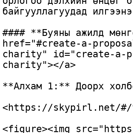
орлогоо дэлхийн өнцөг б
байгууллагуудад илгээнэ

#### **Буяны ажилд мөнг
href="#create-a-proposa
charity" id="create-a-p
charity"></a>

**Алхам 1:** Доорх холб
<https://skypirl.net/#/
<figure><img src="https