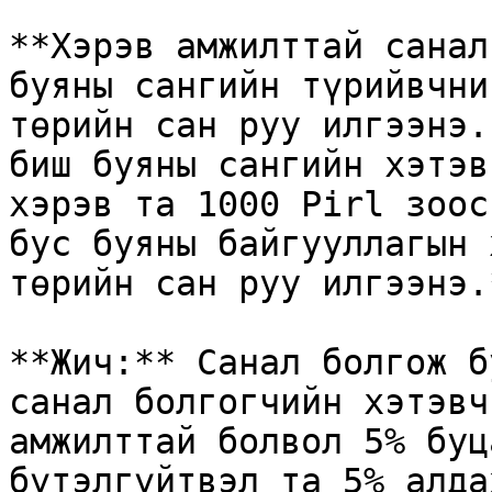
**Хэрэв амжилттай санал
буяны сангийн түрийвчни
төрийн сан руу илгээнэ.
биш буяны сангийн хэтэв
хэрэв та 1000 Pirl зоос
бус буяны байгууллагын 
төрийн сан руу илгээнэ.*
**Жич:** Санал болгож б
санал болгогчийн хэтэвч
амжилттай болвол 5% буц
бүтэлгүйтвэл та 5% алда