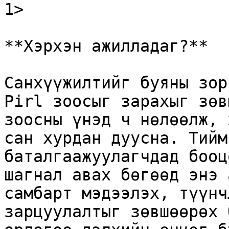
1>

**Хэрхэн ажилладаг?**

Санхүүжилтийг буяны зор
Pirl зоосыг зарахыг зөв
зоосны үнэд ч нөлөөлж, 
сан хурдан дуусна. Тийм
баталгаажуулагчдад бооц
шагнал авах бөгөөд энэ 
самбарт мэдээлэх, түүнч
зарцуулалтыг зөвшөөрөх 