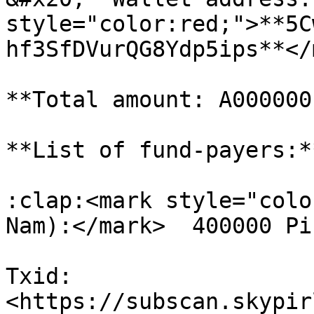
style="color:red;">**5C
hf3SfDVurQG8Ydp5ips**</
**Total amount: A000000
**List of fund-payers:**
:clap:<mark style="colo
Nam):</mark>  400000 Pi
Txid: 
<https://subscan.skypir