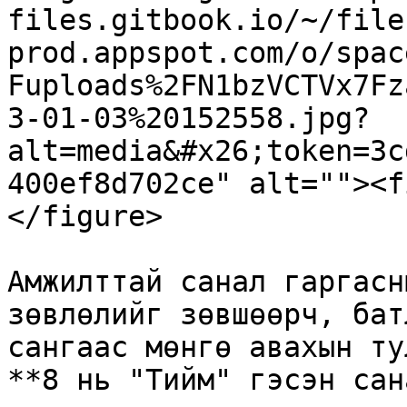
files.gitbook.io/~/file
prod.appspot.com/o/spac
Fuploads%2FN1bzVCTVx7Fz
3-01-03%20152558.jpg?
alt=media&#x26;token=3c
400ef8d702ce" alt=""><f
</figure>

Амжилттай санал гаргасн
зөвлөлийг зөвшөөрч, бат
сангаас мөнгө авахын ту
**8 нь "Тийм" гэсэн сан