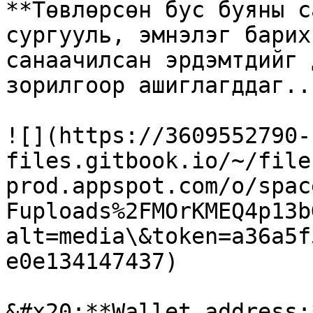
**Төвлөрсөн бус буяны с
сургууль, эмнэлэг барих
санаачилсан эрдэмтдийг 
зорилгоор ашиглагддаг..

![](https://3609552790-
files.gitbook.io/~/file
prod.appspot.com/o/spac
Fuploads%2FMOrKMEQ4p13b
alt=media\&token=a36a5f
e0e134147437)

&#x20;**Wallet address: