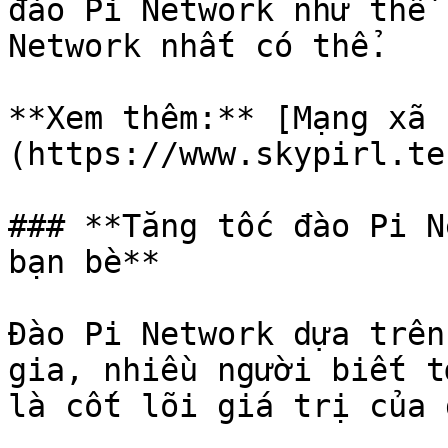
đào Pi Network như thế 
Network nhất có thể.

**Xem thêm:** [Mạng xã 
(https://www.skypirl.tec
### **Tăng tốc đào Pi N
bạn bè**

Đào Pi Network dựa trên
gia, nhiều người biết t
là cốt lõi giá trị của 