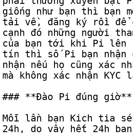
phải thường xuyên bật P
giống như bạn thì bạn m
tải về, đăng ký rồi để 
cạnh đó những người tha
của bạn tới khi Pi lên 
tín thì số Pi bạn nhận 
nhận nếu họ cũng xác nh
mà không xác nhận KYC l
### **Đào Pi đúng giờ**

Mỗi lần bạn Kich tia sé
24h, do vậy hết 24h bạn