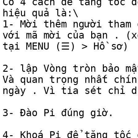
Có 4 cách để tăng tốc đ
hiệu quả là:\

1- Mời thêm người tham 
với mã mời của bạn . (x
tại MENU (☰) > Hồ sơ)

2- lập Vòng tròn bảo mậ
Và quan trọng nhất chín
ngày . Vì tia sét chỉ d
3- Đào Pi đúng giờ.

4- Khoá Pi để tăng tốc 