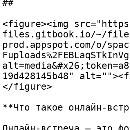
##

<figure><img src="https
files.gitbook.io/~/file
prod.appspot.com/o/spac
Fuploads%2FEBLaqSTkInVg
alt=media&#x26;token=a8
19d428145b48" alt=""><f
</figure>

**Что такое онлайн-встр
Онлайн-встреча — это фо