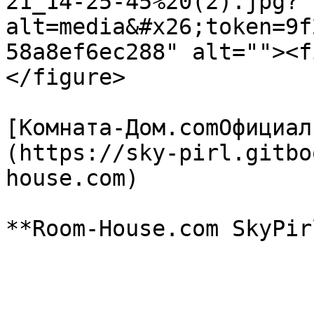
21_14-25-45%20(2).jpg?
alt=media&#x26;token=9f
58a8ef6ec288" alt=""><f
</figure>

[Комната-Дом.comОфициал
(https://sky-pirl.gitbo
house.com)
