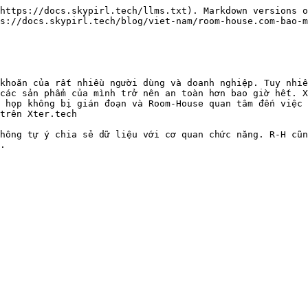
https://docs.skypirl.tech/llms.txt). Markdown versions o
s://docs.skypirl.tech/blog/viet-nam/room-house.com-bao-m
khoăn của rất nhiều người dùng và doanh nghiệp. Tuy nhiê
các sản phẩm của mình trở nên an toàn hơn bao giờ hết. X
 họp không bị gián đoạn và Room-House quan tâm đến việc 
trên Xter.tech

hông tự ý chia sẻ dữ liệu với cơ quan chức năng. R-H cũn
.
