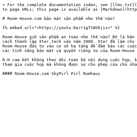
> For the complete documentation index, see [llms.txt](
to page URLs; this page is available as [Markdown](http
# Room-House.com bảo mật sản phẩm như thế nào?

{% embed url="<https://youtu.be/r1gTtW5Djis>" %}

Room-House giữ sản phẩm an toàn như thế nào? Đó là băn 
cách thành lập Xter.tech vào năm 2008. Xter đã làm cho 
Room-House đầu tư vào cơ sở hạ tầng để đảm bảo các cuộc
các tính năng bảo mật và quyền riêng tư của Room-House 
R-H cam kết không theo dõi toàn bộ nội dung cuộc họp, k
tham gia cuộc họp mà không được sự cho phép của chủ nhà