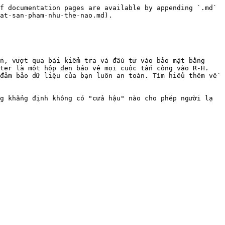
f documentation pages are available by appending `.md` 
at-san-pham-nhu-the-nao.md).

n, vượt qua bài kiểm tra và đầu tư vào bảo mật bằng 
ter là một hộp đen bảo vệ mọi cuộc tấn công vào R-H. 
đảm bảo dữ liệu của bạn luôn an toàn. Tìm hiểu thêm về 
g khẳng định không có "cửa hậu" nào cho phép người lạ 