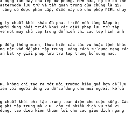
ử dụng làm máy chủ tệp dự phòng. Hơn nữa, họ sẽ có thể 
asternode lưu trữ và tầm quan trọng của chúng là gì? 
 cũng sẽ được phân cấp, điều này sẽ cho phép PIRL chạy 
g ty chuỗi khối khác đã phát triển nền tảng DApp bị 
gười dùng phải triển khai các giải pháp lưu trữ tập 
về một máy chủ tập trung để hiển thị các tệp hình ảnh 
p đồng thông minh, thực hiện các tác vụ hoặc lệnh khác 
ng một vấn đề phi tập trung. Bằng cách sử dụng mạng các 
ần bất kỳ giải pháp lưu trữ tập trung bổ sung nào, 
RL không chỉ tạo ra một môi trường hiệu quả hơn để lưu 
iện với người dùng và dễ sử dụng cho mọi người, kể cả 
g chuỗi khối phi tập trung toàn diện cho cuộc sống. Các 
g phi tập trung mà PIRL còn có nhiều dịch vụ thú vị 
dung, tạo điều kiện thuận lợi cho các giao dịch ngang 