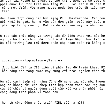
ác bản tải xuống kỹ thuật số cho thị trường và sẽ được s
pps) được lưu trữ trên nền tảng PIRL. Tại sao PIRL cần M
 công một điểm. Với mạng masternode lưu trữ, dữ liệu này
 tiên.

đầu tiên được cung cấp bởi mạng PIRL Masternode. Các côn
uỗi khối bị giới hạn ở văn bản đơn giản. Điều này buộc n
 phi tập trung của họ. Một ví dụ về điều này là nhu cầu 
n tạo các chức năng và tương tác dữ liệu DApp với một hợ
ng nội bộ hoàn chỉnh để lưu trữ dữ liệu DApp thực tế tro
ủa môi trường lưu trữ được phân cấp hoàn toàn mà không c
figcaption></figcaption></figure>

 được biết đến là đắt tiền và phức tạp để triển khai. PI
 bảo rằng nền tảng được xây dựng với trải nghiệm thân th
ện một cách tiếp cận năng động để mang lại một môi trườn
ạng sẽ không chỉ cho phép tích hợp hoàn toàn các ứng dụn
các tổ chức và người dùng cuối sắp xếp và phân phối nội 
cộng đồng trên phạm vi toàn cầu.

 hơn từ cộng đồng phát triển PIRL sắp ra mắt!
