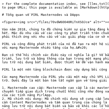
> For the complete documentation index, see [llms.txt](
to page URLs; this page is available as [Markdown](http
# Tổng quan về PIRL Masternodes và DApps

<figure><img src="/files/7OvdW6OO40RiTnXSOJce" alt=""><
Vào năm 2018, chúng ta đã chứng kiến ​​sự gia tăng đáng 
hết. Mặc dù nhu cầu về các công ty phát triển trên chuỗ
phải thích ứng với nhu cầu về các giải pháp của cơ sở n
PIRL và cộng đồng phát triển của nó đã tạo ra một hệ si
với mạng Masternode nhiều tầng của họ.&#x20;

Bạn có thể hỏi chính xác điều này có nghĩa là gì? Về bả
triển, lưu trữ và băng thông của bạn trong một mạng phi
lưu trữ nội dung bất biến, được thiết kế để vận hành mà
PIRL là một nền tảng blockchain được xây dựng bởi cộng 
Các mạng Masternode của PIRL yêu cầu một máy chủ VPS Li
trữ. Dưới đây là một bản tóm tắt ngắn gọn về từng giải 
1. Masternode cao cấp: Masternode cao cấp là các master
chuyển tiếp giao dịch trong chuỗi khối cũng như đóng va
của các tính năng PirlApp.

2. Mã chính nội dung: Mã chính nội dung sẽ cung cấp lưu
cần Content Masternodes và tầm quan trọng của chúng là 
năng lưu trữ nội dung bất biến và bảo vệ khỏi các lỗ hổ