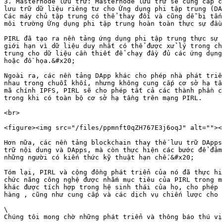
3. Masternode lưu trữ: Masternode lưu trữ sẽ cung cấp c
lưu trữ dữ liệu riêng tư cho Ứng dụng phi tập trung (DA
Các máy chủ tập trung có thể thay đổi và cũng dễ bị tấn
môi trường Ứng dụng phi tập trung hoàn toàn thực sự đầu
PIRL đã tạo ra nền tảng ứng dụng phi tập trung thực sự 
giới hạn vì dữ liệu duy nhất có thể được xử lý trong ch
trung cho dữ liệu cần thiết để chạy đầy đủ các ứng dụng
hoặc đồ họa.&#x20;

Ngoài ra, các nền tảng DApp khác cho phép nhà phát triể
nhau trong chuỗi khối, nhưng không cung cấp cơ sở hạ tầ
mã chính IPFS, PIRL sẽ cho phép tất cả các thành phần c
trong khi có toàn bộ cơ sở hạ tầng trên mạng PIRL.

<br>

<figure><img src="/files/ppmnft0qZH767E3j6oqJ" alt=""><
Hơn nữa, các nền tảng blockchain thay thế lưu trữ DApps
trữ nội dung và DApps, mà còn thực hiện các bước để đảm
những người có kiến ​​thức kỹ thuật hạn chế.&#x20;

Tóm lại, PIRL và cộng đồng phát triển của nó đã thực hi
chức năng công nghệ được nhắm mục tiêu của PIRL trong m
khác được tích hợp trong hệ sinh thái của họ, cho phép 
hàng , cũng như cung cấp và các dịch vụ chiến lược cho 
\

Chúng tôi mong chờ những phát triển và thông báo thú vị