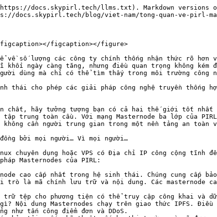
https://docs.skypirl.tech/llms.txt). Markdown versions o
s://docs.skypirl.tech/blog/viet-nam/tong-quan-ve-pirl-ma
figcaption></figcaption></figure>

kể về số lượng các công ty chính thống nhận thức rõ hơn v
i khối ngày càng tăng, nhưng điều quan trọng không kém đ
gười dùng mà chỉ có thể tìm thấy trong môi trường công n
nh thái cho phép các giải pháp công nghệ truyền thống hợ
n chất, hãy tưởng tượng bạn có cả hai thế giới tốt nhất 
 tập trung toàn cầu. Với mạng Masternode ba lớp của PIRL
 không cần người trung gian trong một nền tảng an toàn v
đồng bởi mọi người… Vì mọi người…

nux chuyên dụng hoặc VPS có Địa chỉ IP công cộng tĩnh để
pháp Masternodes của PIRL:

node cao cấp nhất trong hệ sinh thái. Chúng cung cấp bảo
i trò là mã chính lưu trữ và nội dung. Các masternode ca
 trữ tệp cho phương tiện có thể truy cập công khai và dữ
gì? Nội dung Masternodes chạy trên giao thức IPFS. Điều 
ng như tấn công điểm đơn và DDoS.
