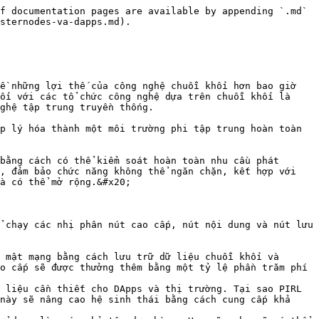
f documentation pages are available by appending `.md` 
sternodes-va-dapps.md).

ề những lợi thế của công nghệ chuỗi khối hơn bao giờ 
ối với các tổ chức công nghệ dựa trên chuỗi khối là 
ghệ tập trung truyền thống.

p lý hóa thành một môi trường phi tập trung hoàn toàn 
bằng cách có thể kiểm soát hoàn toàn nhu cầu phát 
, đảm bảo chức năng không thể ngăn chặn, kết hợp với 
à có thể mở rộng.&#x20;

 chạy các nhị phân nút cao cấp, nút nội dung và nút lưu 
 mật mạng bằng cách lưu trữ dữ liệu chuỗi khối và 
o cấp sẽ được thưởng thêm bằng một tỷ lệ phần trăm phí 
 liệu cần thiết cho DApps và thị trường. Tại sao PIRL 
này sẽ nâng cao hệ sinh thái bằng cách cung cấp khả 