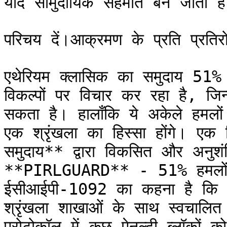
यदि सामुदायिक सहमति बन जाती ह
परिचय दें।आक्रमण के प्रति प्रतिरोध
एथेरियम क्लासिक का समुदाय 51% ह
विकल्पों पर विचार कर रहा है, जिन्
सकता है। हालाँकि ये अकेले हमलों
एक श्रृंखला का हिस्सा होंगे। 
समुदाय** द्वारा विकसित और अनुशं
**PIRLGUARD** - 51% हमलों 
ईसीआईपी-1092 का कहना है कि ऑफ
श्रृंखला शाखाओं के साथ स्वचालित 
प्रोटोकॉल में कुछ पेनल्टी ब्लॉको