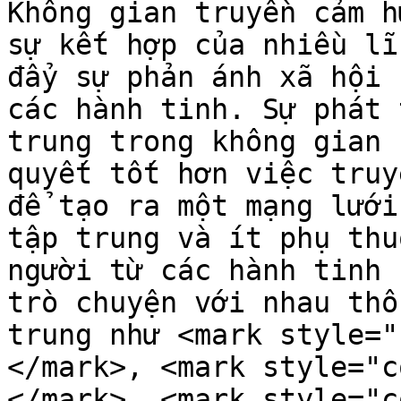
Không gian truyền cảm h
sự kết hợp của nhiều lĩ
đẩy sự phản ánh xã hội 
các hành tinh. Sự phát 
trung trong không gian 
quyết tốt hơn việc truy
để tạo ra một mạng lưới
tập trung và ít phụ thu
người từ các hành tinh 
trò chuyện với nhau thô
trung như <mark style="
</mark>, <mark style="c
</mark>, <mark style="c