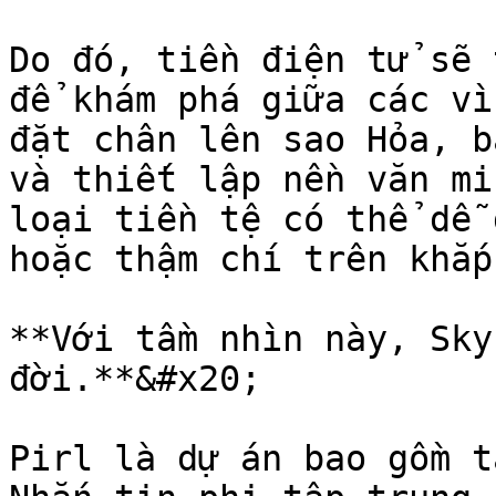
Do đó, tiền điện tử sẽ 
để khám phá giữa các vì
đặt chân lên sao Hỏa, b
và thiết lập nền văn mi
loại tiền tệ có thể dễ 
hoặc thậm chí trên khắp
**Với tầm nhìn này, Sky
đời.**&#x20;

Pirl là dự án bao gồm t