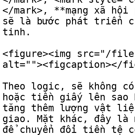
</mark>, **mạng xã hội 
sẽ là bước phát triển c
tinh.

<figure><img src="/file
alt=""><figcaption></fi
Theo logic, sẽ không có
hoặc tiền giấy lên sao 
tăng thêm lượng vật liệ
giao. Mặt khác, đây là 
để chuyển đổi tiền tệ c