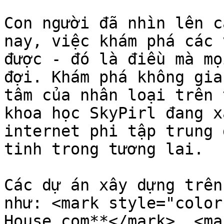
Con người đã nhìn lên c
nay, việc khám phá các 
được - đó là điều mà mọ
đợi. Khám phá không gia
tâm của nhân loại trên 
khoa học SkyPirl đang x
internet phi tập trung 
tinh trong tương lai.

Các dự án xây dựng trên
như: <mark style="color
House.com**</mark>, <mar