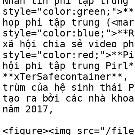
Nhắn tin phi tập trung 
style="color:green;">**
họp phi tập trung (<mark
style="color:blue;">**R
xã hội chia sẻ video ph
style="color:red;">**Pi
hội phi tập trung Pirl*
**xTerSafecontainer**, 
trùm của hệ sinh thái P
tạo ra bởi các nhà khoa
năm 2017,

<figure><img src="/file