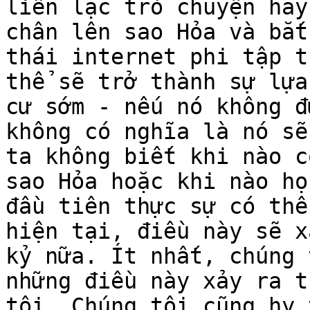
liên lạc trò chuyện hay
chân lên sao Hỏa và bắt
thái internet phi tập t
thể sẽ trở thành sự lựa
cư sớm - nếu nó không đ
không có nghĩa là nó sẽ
ta không biết khi nào c
sao Hỏa hoặc khi nào họ
đầu tiên thực sự có thể
hiện tại, điều này sẽ x
kỷ nữa. Ít nhất, chúng 
những điều này xảy ra t
tôi. Chúng tôi cũng hy 