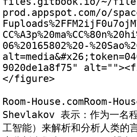
files.gitbook.io/~/file
prod.appspot.com/o/spac
Fuploads%2FFM2ijF0u7ojM
CC%A3p%20ma%CC%80n%20hi
06%20165802%20-%20Sao%2
alt=media&#x26;token=04
9020de1a8f75" alt=""><f
</figure>

Room-House.comRoom-Ho
Shevlakov 表示：作为一
工智能）来解析和分析人类的