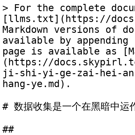
> For the complete docu
[llms.txt](https://docs
Markdown versions of do
available by appending 
page is available as [M
(https://docs.skypirl.t
ji-shi-yi-ge-zai-hei-an
hang-ye.md).

# 数据收集是一个在黑暗中运作
##
