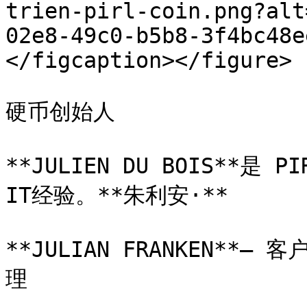
trien-pirl-coin.png?alt
02e8-49c0-b5b8-3f4bc48e
</figcaption></figure>

硬币创始人

**JULIEN DU BOIS**是
IT经验。**朱利安·**

**JULIAN FRANKEN**
理
