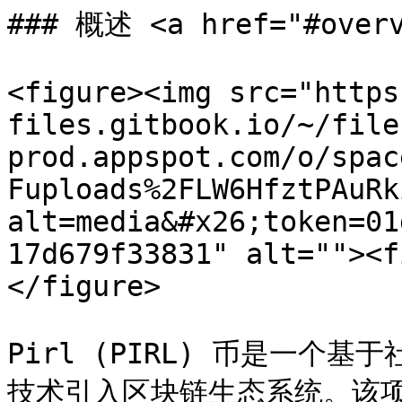
### 概述 <a href="#overv
<figure><img src="https
files.gitbook.io/~/file
prod.appspot.com/o/spac
Fuploads%2FLW6HfztPAuRk
alt=media&#x26;token=01
17d679f33831" alt=""><f
</figure>

Pirl (PIRL) 币是一个基
技术引入区块链生态系统。该