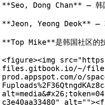
**Seo, Dong Chan** –
**Jeon, Yeong Deok*
**Top Mike**是韩国社区的
<figure><img src="https
files.gitbook.io/~/file
prod.appspot.com/o/spac
Fuploads%2F36QtngdKAz8c
alt=media&#x26;token=04
c3e40aa33480" alt=""><f