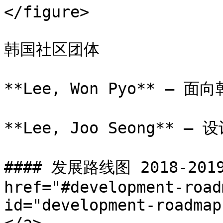
</figure>

韩国社区团体

**Lee, Won Pyo** – 
**Lee, Joo Seong** – 
#### 发展路线图 2018-201
href="#development-road
id="development-roadmap