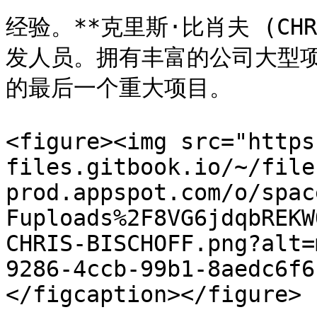
经验。**克里斯·比肖夫 (CHRIS
发人员。拥有丰富的公司大型项
的最后一个重大项目。

<figure><img src="https
files.gitbook.io/~/file
prod.appspot.com/o/spac
Fuploads%2F8VG6jdqbREKW
CHRIS-BISCHOFF.png?alt=
9286-4ccb-99b1-8aedc6f6
</figcaption></figure>
