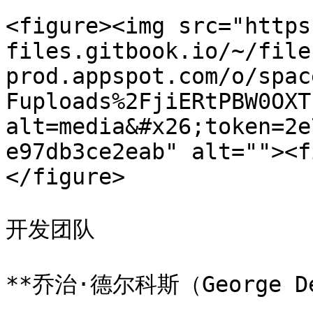
<figure><img src="https
files.gitbook.io/~/file
prod.appspot.com/o/spac
Fuploads%2FjiERtPBW0OXT
alt=media&#x26;token=2e
e97db3ce2eab" alt=""><f
</figure>

开发团队

**乔治·德尔科斯（George De