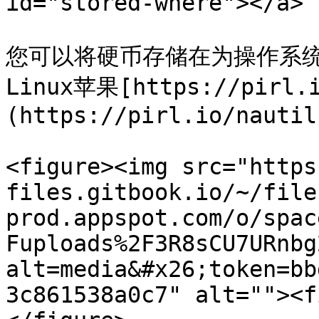
id="stored-where"></a>

您可以将硬币存储在为操作系
Linux苹果[https://pirl.i
(https://pirl.io/nautil
<figure><img src="https
files.gitbook.io/~/file
prod.appspot.com/o/spac
Fuploads%2F3R8sCU7URnbg
alt=media&#x26;token=bb
3c861538a0c7" alt=""><f