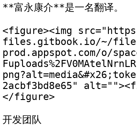
**富永康介**是一名翻译。

<figure><img src="https
files.gitbook.io/~/file
prod.appspot.com/o/spac
Fuploads%2FV0MAtelNrnLR
png?alt=media&#x26;toke
2acbf3bd8e65" alt=""><f
</figure>

开发团队
