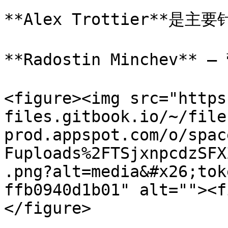
**Alex Trottier**
**Radostin Minchev**
<figure><img src="https
files.gitbook.io/~/file
prod.appspot.com/o/spac
Fuploads%2FTSjxnpcdzSFX
.png?alt=media&#x26;tok
ffb0940d1b01" alt=""><f
</figure>
