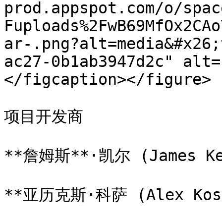
prod.appspot.com/o/spac
Fuploads%2FwB69MfOx2CAo
ar-.png?alt=media&#x26;
ac27-0b1ab3947d2c" alt=
</figcaption></figure>

项目开发商

**詹姆斯**·凯尔 (James 
**亚历克斯·科萨 (Alex Kos