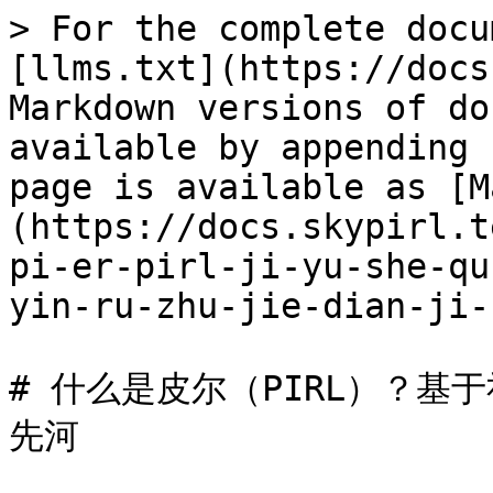
> For the complete docu
[llms.txt](https://docs
Markdown versions of do
available by appending 
page is available as [M
(https://docs.skypirl.t
pi-er-pirl-ji-yu-she-qu
yin-ru-zhu-jie-dian-ji-
# 什么是皮尔（PIRL）？
先河
