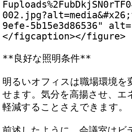
Fuploads%2FubDkjSN0rTF0
002.jpg?alt=media&#x26;
9efe-5b15e3d86536" alt=
</figcaption></figure>

**良好な照明条件**

明るいオフィスは職場環境を
せます。気分を高揚させ、エ
軽減することさえできます。

前述したように、会議室はビ