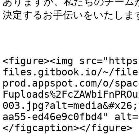
ありますが、私たちのチーム
決定するお手伝いをいたします
<figure><img src="https
files.gitbook.io/~/file
prod.appspot.com/o/spac
Fuploads%2FcZAWbiFnPROu
003.jpg?alt=media&#x26;
aa55-ed46e9c0fbd4" alt=
</figcaption></figure>
