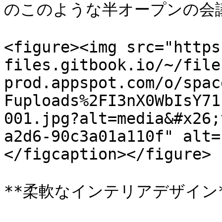
のこのような半オープンの会
<figure><img src="https
files.gitbook.io/~/file
prod.appspot.com/o/spac
Fuploads%2FI3nX0WbIsY71
001.jpg?alt=media&#x26;
a2d6-90c3a01a110f" alt=
</figcaption></figure>

**柔軟なインテリアデザイン*