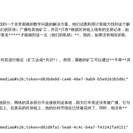
找到一个非常困难的数学问题的解决方案。他们试图利用计算能力找到这个解
他们的区块）广播给其他矿工，并且*只有*根据区块链上现有的交易记录，如
签名*****才能做到这一点（他们的私钥）**。因此，如果没有相应的私
对其进行验证（矿工达成*共识*）。然而，腐败的矿工可以通过**不将**其
media&#x26;token=d83bde0d-ca46-40e7-9ab9-b5e9263b5d0c" 
他部分。网络的其余部分不会接收到这条链，因为它毕竟还没有被广播。它与
尼上。在真实的区块链上，他的比特币现在已经被花掉了。同时，他没有**
media&#x26;token=d02d0fa1-5ea0-4c4c-b4a7-f43242fa9151" 