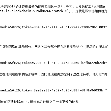
块链通过*始终遵循最长的链来实现这一点*，毕竟，大多数矿工*比网络的
t-is-blockchain-519db8c6677a#2b1e)）。这就是区块链如何确定
media&#x26;token=86e542eb-a1e3-40c1-99e7-2308c98c1003" 
广播到网络的其他部分。网络的其余部分现在将检测到这个（损坏的）版本的
media&#x26;token=72019c0f-e109-4463-8360-b2fba226b2cb" 
含在他现在控制的隐形链中，因此他现在再次控制了这些比特币。他可以*再
media&#x26;token=3ae3aa38-4a59-4c95-b88f-d8f8a9d033bf" 
加到他的区块链版本中，最终允许他建立了一条更长的链条。
