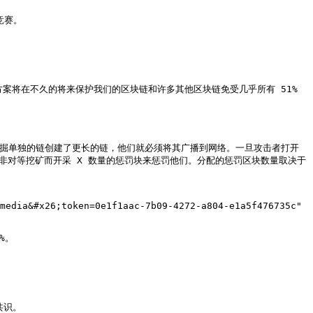
赛。

决方案将在不久的将来保护我们的区块链和许多其他区块链免受几乎所有 51% 
过私下挖掘单独的链创建了更长的链，他们就必须将其广播到网络。一旦攻击者打开
因非对等挖矿而开采 X 数量的惩罚块来惩罚他们。分配的惩罚区块数量取决于
media&#x26;token=0e1f1aac-7b09-4272-a804-e1a5f476735c" 
。

识。
