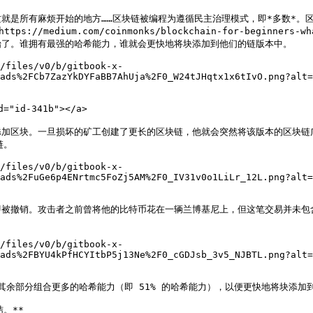
就是所有麻烦开始的地方……区块链被编程为遵循民主治理模式，即*多数*。区
dium.com/coinmonks/blockchain-for-beginners-wha
了。谁拥有最强的哈希能力，谁就会更快地将块添加到他们的链版本中。

/files/v0/b/gitbook-x-
ads%2FCb7ZazYkDYFaBB7AhUja%2F0_W24tJHqtx1x6tIvO.png?alt=
id-341b"></a>

添加区块。一旦损坏的矿工创建了更长的区块链，他就会突然将该版本的区块链
。

/files/v0/b/gitbook-x-
ads%2FuGe6p4ENrtmc5FoZj5AM%2F0_IV31v0o1LiLr_12L.png?alt=
即被撤销。攻击者之前曾将他的比特币花在一辆兰博基尼上，但这笔交易并未包
/files/v0/b/gitbook-x-
ads%2FBYU4kPfHCYItbP5j13Ne%2F0_cGDJsb_3v5_NJBTL.png?alt=
络其余部分组合更多的哈希能力（即 51% 的哈希能力），以便更快地将块添
**
