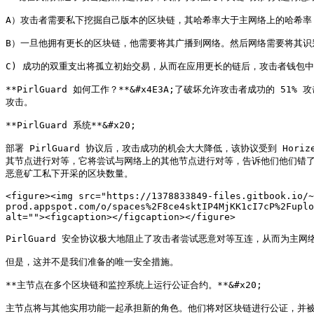
A）攻击者需要私下挖掘自己版本的区块链，其哈希率大于主网络上的哈希率，以
B）一旦他拥有更长的区块链，他需要将其广播到网络。然后网络需要将其识
C) 成功的双重支出将孤立初始交易，从而在应用更长的链后，攻击者钱包中
**PirlGuard 如何工作？**&#x4E3A;了破坏允许攻击者成功的
攻击。

**PirlGuard 系统**&#x20;

部署 PirlGuard 协议后，攻击成功的机会大大降低，该协议受到 Ho
其节点进行对等，它将尝试与网络上的其他节点进行对等，告诉他们他们错了。
恶意矿工私下开采的区块数量。

<figure><img src="https://1378833849-files.gitbook.io/~
prod.appspot.com/o/spaces%2F8ce4sktIP4MjKK1cI7cP%2Fuplo
alt=""><figcaption></figcaption></figure>

PirlGuard 安全协议极大地阻止了攻击者尝试恶意对等互连，从而为主网
但是，这并不是我们准备的唯一安全措施。

**主节点在多个区块链和监控系统上运行公证合约。**&#x20;

主节点将与其他实用功能一起承担新的角色。他们将对区块链进行公证，并被允