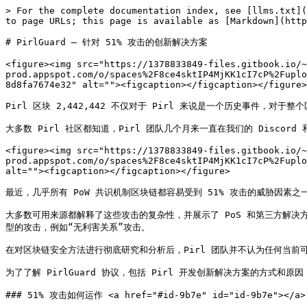
> For the complete documentation index, see [llms.txt](
to page URLs; this page is available as [Markdown](http
# PirlGuard — 针对 51% 攻击的创新解决方案

<figure><img src="https://1378833849-files.gitbook.io/~
prod.appspot.com/o/spaces%2F8ce4sktIP4MjKK1cI7cP%2Fuplo
8d8fa7674e32" alt=""><figcaption></figcaption></figure>

Pirl 区块 2,442,442 不仅对于 Pirl 来说是一个历史事件，对于
大多数 Pirl 社区都知道，Pirl 团队几个月来一直在我们的 Discor
<figure><img src="https://1378833849-files.gitbook.io/~
prod.appspot.com/o/spaces%2F8ce4sktIP4MjKK1cI7cP%2Fuplo
alt=""><figcaption></figcaption></figure>

最近，几乎所有 PoW 共识机制区块链都容易受到 51% 攻击的威胁因素之
大多数可用来源都解释了这些攻击的复杂性，并展示了 PoS 和第三方解决
型的攻击，例如“无利害关系”攻击。

在对区块链安全方法进行彻底研究和分析后，Pirl 团队并不认为任何当前
为了了解 PirlGuard 协议，包括 Pirl 开发创新解决方案的方式和原
### 51% 攻击如何运作 <a href="#id-9b7e" id="id-9b7e"></a>
