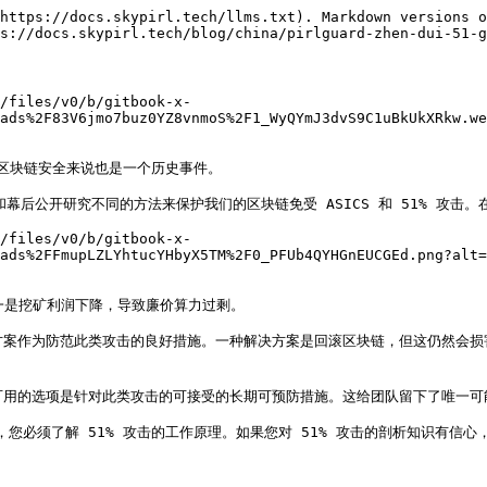
https://docs.skypirl.tech/llms.txt). Markdown versions o
s://docs.skypirl.tech/blog/china/pirlguard-zhen-dui-51-g
/files/v0/b/gitbook-x-
ads%2F83V6jmo7buz0YZ8vnmoS%2F1_WyQYmJ3dvS9C1uBkUkXRkw.we
整个区块链安全来说也是一个历史事件。

d 和幕后公开研究不同的方法来保护我们的区块链免受 ASICS 和 51% 攻击。
/files/v0/b/gitbook-x-
ads%2FFmupLZLYhtucYHbyX5TM%2F0_PFUb4QYHGnEUCGEd.png?alt=
一是挖矿利润下降，导致廉价算力过剩。

方案作为防范此类攻击的良好措施。一种解决方案是回滚区块链，但这仍然会损害 
可用的选项是针对此类攻击的可接受的长期可预防措施。这给团队留下了唯一可
因，您必须了解 51% 攻击的工作原理。如果您对 51% 攻击的剖析知识有信心，请