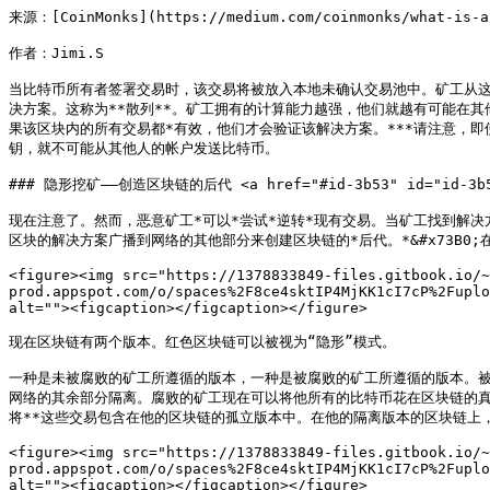
来源：[CoinMonks](https://medium.com/coinmonks/what-is-a-
作者：Jimi.S

当比特币所有者签署交易时，该交易将被放入本地未确认交易池中。矿工从
决方案。这称为**散列**。矿工拥有的计算能力越强，他们就越有可能在
果该区块内的所有交易都*有效，他们才会验证该解决方案。***请注意，即
钥，就不可能从其他人的帐户发送比特币。

### 隐形挖矿——创造区块链的后代 <a href="#id-3b53" id="id-3b53
现在注意了。然而，恶意矿工*可以*尝试*逆转*现有交易。当矿工找到解决
区块的解决方案广播到网络的其他部分来创建区块链的*后代。*&#x73B0;在
<figure><img src="https://1378833849-files.gitbook.io/~
prod.appspot.com/o/spaces%2F8ce4sktIP4MjKK1cI7cP%2Fuplo
alt=""><figcaption></figcaption></figure>

现在区块链有两个版本。红色区块链可以被视为“隐形”模式。

一种是未被腐败的矿工所遵循的版本，一种是被腐败的矿工所遵循的版本。
网络的其余部分隔离。腐败的矿工现在可以将他所有的比特币花在区块链的真
将**这些交易包含在他的区块链的孤立版本中。在他的隔离版本的区块链上，
<figure><img src="https://1378833849-files.gitbook.io/~
prod.appspot.com/o/spaces%2F8ce4sktIP4MjKK1cI7cP%2Fuplo
alt=""><figcaption></figcaption></figure>
