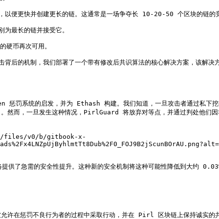
便更快并创建更长的链。这通常是一场争夺长 10-20-50 个区块的链的竞
别为最长的链并接受它。

的硬币再次可用。

 51% 攻击背后的机制，我们部署了一个带有修改后共识算法的核心解决方案，该解
rizen 惩罚系统的启发，并为 Ethash 构建。我们知道，一旦攻击者通
然而，一旦发生这种情况，PirlGuard 将放弃对等点，并通过判处他们
/files/v0/b/gitbook-x-
ads%2Fx4LNZpUjByhlmtTt8Dub%2F0_FOJ9B2jScunBOrAU.png?alt=
络提供了急需的安全性提升。这种新的安全机制将这种可能性降低到大约 0.03%
许在惩罚不良行为者的过程中采取行动，并在 Pirl 区块链上保持诚实的共