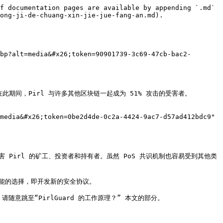
f documentation pages are available by appending `.md` 
ong-ji-de-chuang-xin-jie-jue-fang-an.md).

bp?alt=media&#x26;token=90901739-3c69-47cb-bac2-
在此期间，Pirl 与许多其他区块链一起成为 51% 攻击的受害者。

media&#x26;token=0be2d4de-0c2a-4424-9ac7-d57ad412bdc9" 
Pirl 的矿工、投资者和持有者。虽然 PoS 共识机制也容易受到其他类
能的选择，即开发新的安全协议。

随意跳至“PirlGuard 的工作原理？” 本文的部分。
