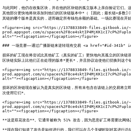
与此同时，他仍在收集区块，并在他的区块链的孤立版本上亲自验证它们。这
其他部分更快地将块添加到他们的区块链版本中*（ [因此；最长链=多数](https://me
其链的哪个版本是真实的，进而确定所有钱包余额的基础。一场比赛现在开始
<figure><img src="https://1378833849-files.gitbook.io/~
prod.appspot.com/o/spaces%2F8ce4sktIP4MjKK1cI7cP%2Fuplo
alt=""><figcaption></figcaption></figure>

### 一场竞赛——通过广播新链来逆转现有交易 <a href="#id-341b" id="
损坏的矿工现在将尝试比其他矿工（真实的矿工）更快地向其孤立的区块链
区块链实际上比他们正在处理的版本*更长*，并且协议迫使他们切换到这个链
<figure><img src="https://1378833849-files.gitbook.io/~
prod.appspot.com/o/spaces%2F8ce4sktIP4MjKK1cI7cP%2Fuplo
alt=""><figcaption></figcaption></figure>

损坏的区块链现在被认为是真实的区块链，所有未包含在该链上的交易将立
次使用它们*。

<figure><img src="https://1378833849-files.gitbook.io/~
prod.appspot.com/o/spaces%2F8ce4sktIP4MjKK1cI7cP%2Fuplo
alt=""><figcaption></figcaption></figure>

**这是双花攻击**。它通常被称为 51% 攻击，因为恶意矿工将需要比网
**现在我们知道了攻击是如何进行的，我们可以在几个关键时刻对其进行总结。