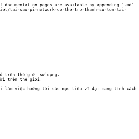
f documentation pages are available by appending `.md` 
iet/tai-sao-pi-network-co-the-tro-thanh-su-ton-tai-
ủ trên thế giới sử dụng.

ời trên thế giới.

i làm việc hướng tới các mục tiêu vĩ đại mang tính cách 