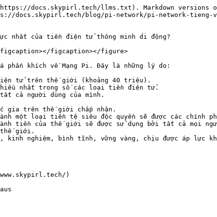
https://docs.skypirl.tech/llms.txt). Markdown versions o
s://docs.skypirl.tech/blog/pi-network/pi-network-tieng-v
ực nhất của tiền điện tử thông minh di động?

figcaption></figcaption></figure>

á phấn khích về Mạng Pi. Đây là những lý do:

iện tử trên thế giới (khoảng 40 triệu).

hiều nhất trong số các loại tiền điện tử.

tất cả người dùng của mình.

c gia trên thế giới chấp nhận.

ành một loại tiền tệ siêu độc quyền sẽ được các chính ph
ành tiền của thế giới sẽ được sử dụng bởi tất cả mọi ngư
thế giới.

, kinh nghiệm, bình tĩnh, vững vàng, chịu được áp lực kh
www.skypirl.tech/)
