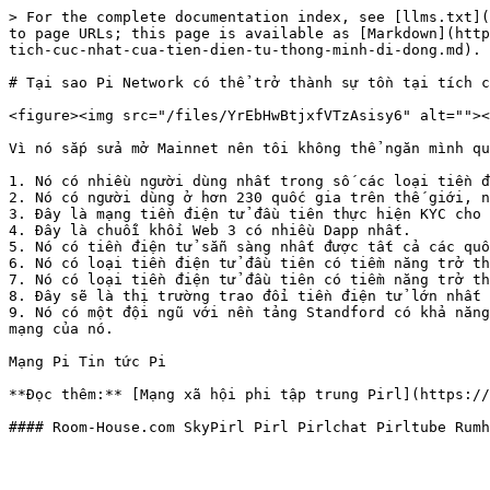
> For the complete documentation index, see [llms.txt](
to page URLs; this page is available as [Markdown](http
tich-cuc-nhat-cua-tien-dien-tu-thong-minh-di-dong.md).

# Tại sao Pi Network có thể trở thành sự tồn tại tích c
<figure><img src="/files/YrEbHwBtjxfVTzAsisy6" alt=""><
Vì nó sắp sửa mở Mainnet nên tôi không thể ngăn mình qu
1. Nó có nhiều người dùng nhất trong số các loại tiền đ
2. Nó có người dùng ở hơn 230 quốc gia trên thế giới, n
3. Đây là mạng tiền điện tử đầu tiên thực hiện KYC cho 
4. Đây là chuỗi khối Web 3 có nhiều Dapp nhất.

5. Nó có tiền điện tử sẵn sàng nhất được tất cả các quố
6. Nó có loại tiền điện tử đầu tiên có tiềm năng trở th
7. Nó có loại tiền điện tử đầu tiên có tiềm năng trở th
8. Đây sẽ là thị trường trao đổi tiền điện tử lớn nhất 
9. Nó có một đội ngũ với nền tảng Standford có khả năng
mạng của nó.

Mạng Pi Tin tức Pi

**Đọc thêm:** [Mạng xã hội phi tập trung Pirl](https://